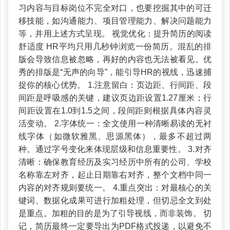
习内容与目标岗位不完全对口，也要挖掘其中的可迁
移技能，如沟通能力、项目管理能力、解决问题能力
等，并用上述方式呈现。 视觉优化：提升简历的阅读
舒适度 HR平均只用几秒钟浏览一份简历。混乱的排
版会导致信息被忽略，再好的内容也无法被看见。优
秀的排版是“无声的向导”，能引导HR的视线，迅速捕
捉你的核心优势。 1.注意留白：页边距、行间距、段
间距是呼吸感的关键，建议页边距设置1.27厘米；行
间距设置在1.0到1.5之间，段间距则根据具体内容灵
活变动。 2.字体统一：全文使用一种清晰易读的无衬
线字体（如微软雅黑、思源黑体），最多不超过两
种。通过字号变化来体现层级和信息重要性。 3.对齐
清晰：确保教育经历及实习经历中所有的公司、学校
名称靠左对齐，起止日期靠右对齐，整个文档中同一
内容的对齐规则要统一。 4.重点突出：对最核心的关
键词、数据化成果可进行加粗处理，但切忌全文到处
是重点。加粗的目的是为了引导视线，而非装饰。 切
记，简历最终一定要导出为PDF格式投递，以避免不