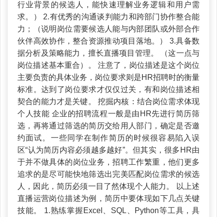
行业背景的候选人，能快速理解业务逻辑和用户需
求。） 2.有优秀的沟通谈判能力和跨部门协作整合能
力；（说明岗位需要候选人能与内部团队或外部合作
伙伴高效协作，整合资源推动项目落地。） 3.具备数
据分析及策略能力，擅长直播项目管理。 （这一点与
岗位描述基本重合）。 注意了，岗位描述是这个岗位
主要负责的具体业务，岗位要求则是HR招聘时的衡量
标准。达到了岗位要求才仅仅过关，有和岗位描述相
契合的能力才是关键。 挖掘内核：结合岗位需求体现
个人技能 企业的招聘流程一般是由HR先进行简历筛
选，再将通过筛选的简历交给用人部门，确定是否邀
约面试。一些同学在制作简历的时候很容易陷入误
区“认为简历内容必须越多越好”。但其实，很多HR由
于并不做具体的岗位业务，招聘工作繁重，他们更多
追求的是尽可能快地筛选出完美匹配岗位需求的候选
人，因此，简历必须一目了然体现个人能力。 以上述
直播运营岗位描述为例，简历中要体现如下几点关键
技能。 1.熟练掌握Excel、SQL、Python等工具，具