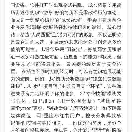
同设备、软件打开时出现格式错乱。 成长档案：用简
历讲述你的职业故事 好的简历不是零散经历的堆砌，
而应是一部精心编排的“成长纪录”，学会用简历向企
业展示你清晰的发展路径和持续积累的潜能。 核心思
路：塑造“人岗匹配”且“潜力可期”的形象。不仅证明你
是最合适的人选，更展示你未来能为公司创造更多价
值的可能性。 1.通常采用“倒叙法”，将最高学历和最
近一段实习放在最前面，凸显当下的能力和状态，但
要注意尽可能将最相关、最关键的经历置于黄金位
置。 在描述不同时期的经历时，可以有意识地展现能
力的进阶。例如，从“协助分析数据”到“独立负责数据
建模”，从“参与项目”到“主导项目某个环节”，这种递
进关系有力地证明了你的进步。 2.“专业技能”模块要
写具体，如“Python（用于数据分析）”就比单纯
写“Python”更好。“兴趣爱好”亦可巧妙设计，如应聘新
媒体岗位，写“重度小红书用户，擅长分析爆款笔
记”瞬间变得与职位相关。 一份优秀的简历，是你个
人价值的提炼表达。凭借它，你才能让“陌生”的HR看