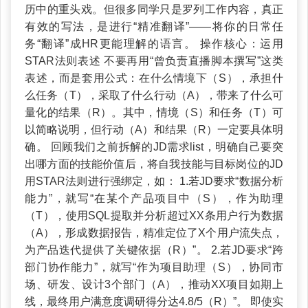
历中的重头戏。但很多同学只是罗列工作内容，真正
有效的写法，是进行“精准翻译”——将你的日常任
务“翻译”成HR更能理解的语言。 操作核心：运用
STAR法则表述 不要再用“曾负责直播脚本撰写”这类
表述，而是套用公式：在什么情境下（S），承担什
么任务（T），采取了什么行动（A），带来了什么可
量化的结果（R）。其中，情境（S）和任务（T）可
以简略说明，但行动（A）和结果（R）一定要具体明
确。 回顾我们之前拆解的JD需求list，明确自己要突
出哪方面的技能价值后，将自我技能与目标岗位的JD
用STAR法则进行强绑定，如： 1.若JD要求“数据分析
能力”，就写“在某个产品项目中（S），作为助理
（T），使用SQL提取并分析超过XX条用户行为数据
（A），形成数据报告，精准定位了X个用户流失点，
为产品迭代提供了关键依据（R）”。 2.若JD要求“跨
部门协作能力”，就写“作为项目助理（S），协同市
场、研发、设计3个部门（A），推动XX项目如期上
线，最终用户满意度调研得分达4.8/5（R）”。 即使实