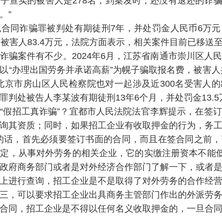
子查实的被害人是278名，到案发时，还没有退还的诈骗金
。”
合同诈骗罪被判处有期徒刑7年，并处罚金人民币6万
赔被害人83.4万元，法院方面表示，相关案件目前已移送
诈骗案件有不少。2024年6月，江苏省南通市崇川区人
以“办理出国劳务并承诺高薪”为幌子骗取报名费，被害人共
3年，北京市房山区人民检察院也对一起涉及近300名受害人
罪判处被告人李某波有期徒刑13年6个月，并处罚金13.5
“假招工真诈骗”？宜都市人民法院法官李辉提示，在签
询其资质；同时，如果招工企业有收取押金的行为，务
的话，首先必须要签订书面的合同，而且在签合同之前
定，从事对外劳务的相关企业，它的实缴注册资本不能低
政府商务部门或者是对外经济合作部门了解一下，或者
上进行查询，招工企业是不是取得了对外劳务的合作经
三，可以要求招工企业出具商务主管部门作出的外派劳
合同，招工企业是不得以任何名义收取押金的，一旦合