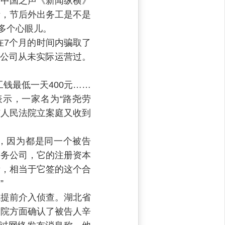
台中国之声《新闻纵横》
活，节后外出务工是不是
多个心眼儿。
在7个月的时间内骗取了
务公司从未实际运营过。
钱最低一天400元……
表示，一家名为“路尧劳
市人民法院立案庭又收到
，因为都是同一个被告
劳务公司，它的注册资本
所，相当于它签的这个合
”
院提前介入侦查。湖北省
察院方面确认了被告人辛