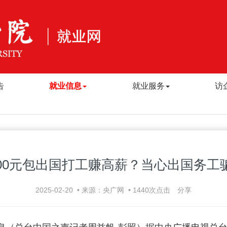
告
就业信息
就业服务
访
000元包出国打工赚高薪？当心出国务工
2025-02-20
•
来源：央广网
•
1440
次点击
分享