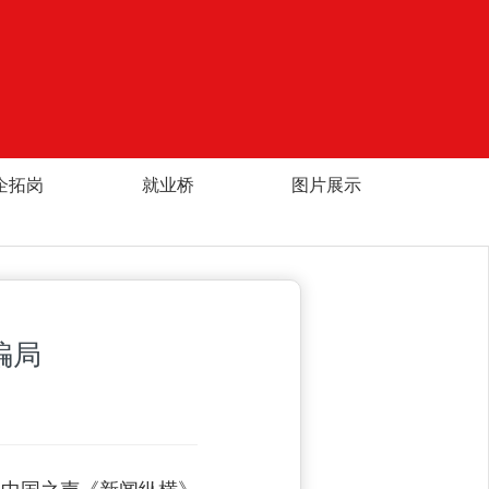
企拓岗
就业桥
图片展示
骗局