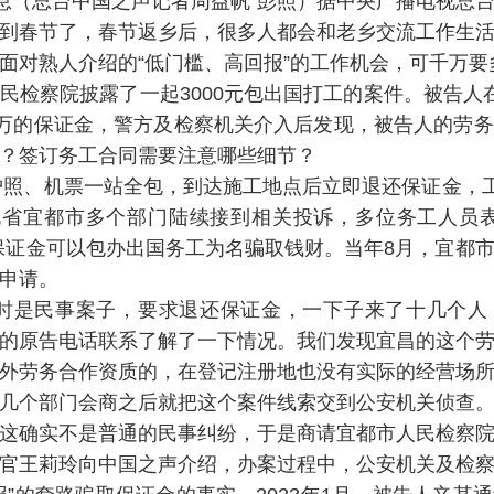
消息（总台中国之声记者周益帆 彭照）据中央广播电视总
到春节了，春节返乡后，很多人都会和老乡交流工作生
面对熟人介绍的“低门槛、高回报”的工作机会，可千万要
民检察院披露了一起3000元包出国打工的案件。被告人
百万的保证金，警方及检察机关介入后发现，被告人的劳
？签订务工合同需要注意哪些细节？
，护照、机票一站全包，到达施工地点后立即退还保证金，工
湖北省宜都市多个部门陆续接到相关投诉，多位务工人员
保证金可以包办出国务工为名骗取钱财。当年8月，宜都
申请。
当时是民事案子，要求退还保证金，一下子来了十几个人
的原告电话联系了解了一下情况。我们发现宜昌的这个
外劳务合作资质的，在登记注册地也没有实际的经营场
几个部门会商之后就把这个案件线索交到公安机关侦查。
这确实不是普通的民事纠纷，于是商请宜都市人民检察
官王莉玲向中国之声介绍，办案过程中，公安机关及检