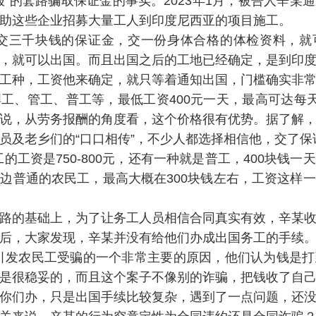
报”的套路骗取保证金的事实。2023年1月，被告人辛某
助这些企业招募大量工人到印度尼西亚的项目施工。
称交三千块钱的保证金，交一份身体合格的体检资料，就
，就可以出国。而且出国之后的工地已经确定，是到印
工种，工资他来确定，就只等着通知出国，门槛确实非常
工、管工、普工等，最低工资400元一天，最高可达每天75
说，从劳务报酬的角度看，这个价格很有优势。据了解
员及老乡们的“口口相传”，不少人都选择相信他，交了保
的工资是750-800元，还有一种就是普工，400块钱
边普通的农民工，最高大概在300块钱左右，工资这样
路的基础上，为了让务工人员相信合同真实有效，辛某
后，大家发现，辛某并没有给他们办成出国务工的手续
引发农民工受骗的一个非常主要的原因，他们认为钱是
是很稳妥的，而且这个案子不像别的诈骗，把钱收了自
你们办，只是出国手续比较复杂，遇到了一点问题，还没