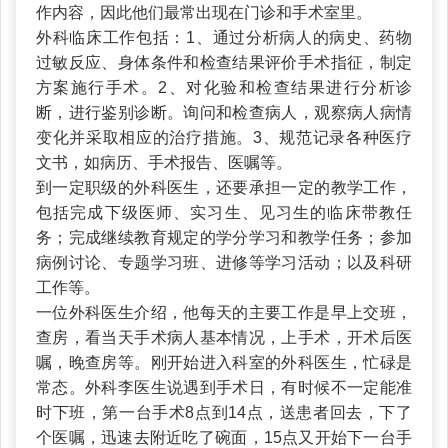
作内容，因此他们最常出现在门诊和手术室里。
外科临床工作包括：1、通过分析病人的病史、药物
过敏反应、身体条件和检查结果评价手术指征，制定
方案施行手术。2、对化验和检查结果进行分析诊
断，进行鉴别诊断。询问和检查病人，观察病人病情
变化并采取相应的治疗措施。3、规范记录各种医疗
文书，如病历、手术报告、医嘱等。
到一定职级的外科医生，还要承担一定的教学工作，
包括完成下级医师、实习生、见习生的临床带教任
务；完成继续教育规定的学分学习和教学任务；参加
病例讨论、专题学习班、进修等学习活动；以及科研
工作等。
一位外科医生介绍，他每天的主要工作是早上交班，
查房，看当天手术病人基本情况，上手术，开术后医
嘱，晚查房等。刚开始进入科室的外科医生，忙碌是
常态。外科李医生说遇到手术日，有时候不一定能准
时下班，第一台手术8点到14点，送患者回去，下了
个医嘱，迅速去附近吃了碗面，15点又开始下一台手