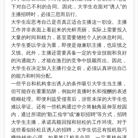
下对自己不利的合同。因此，大学生在面对“诱人”的
主播招聘时，必须三思而后行。
大学生应思考自己是否真正适合主播这一职业。主播
工作并非表面上看起来的光鲜亮丽，实际上需要投入
大量的时间和精力，甚至需要牺牲个人的休息时间。
大学生要以学业为重，即便是做兼职主播，也应慎之
又慎。此外，主播还需要具备一定的专业技能和良好
的沟通能力，才能在激烈的竞争中脱颖而出。因此，
大学生在决定加入主播行业之前，必须认真评估自己
的能力和时间分配。
一些平台和机构拿出诱人的条件吸引大学生当主播，
但可能存在重重陷阱，例如对直播时长和报酬的表述
模糊处理。即便利益受侵害后，涉世未深的大学生也
难以举证。还有一些机构通过中介将触角延伸至校园
内，通过所谓的“勤工俭学”或“兼职招聘”等方式，招聘
大学生主播，承诺高额回报和轻松的工作环境。对于
这些看似轻松且诱人的招聘，大学生切忌有投机取巧
赚快钱的心理。如果签订相关合同，一定要格外谨