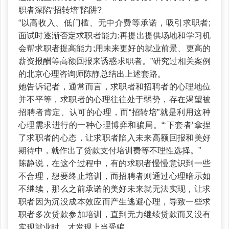
职者深陷“招转培”陷阱?
“以高收入、低门槛、无中介费等承诺，吸引求职者;
面试时逐渐否定求职者能力;再提出提供场地和学习机
会帮求职者提高能力;用未来更好的就业前景、更高的
薪资报酬等高额回报来诱惑求职者。”研究过相关案例
的北京心理咨询师陈静总结出上述套路。
她告诉记者，通常而言，求职者和招聘者的心理地位
并不平等，求职者的心理往往处于弱势，存在渴望被
招聘者肯定、认可的心理，而“招转培”就是利用这种
心理需求进行的一种心理博弈和骗局。“‘下套者’拿捏
了求职者的心态，让求职者陷入未来高额回报和美好
期待中，就作出了贷款支付培训费等不理性选择。”
陈静说，在这个过程中，有的求职者慢慢意识到一些
不合理，想要终止培训，而招聘者则通过心理暗示如
不继续，那么之前承诺的美好未来就无法实现，让求
职者因为沉没成本效应而产生逃避心理，导致一些求
职者多次贷款参加培训，直到无力继续贷款而又没有
实现就业时，才发现上当受骗。