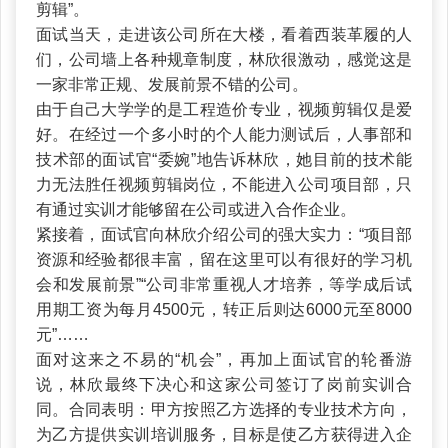
剪辑”。
面试当天，走进该公司所在大楼，看着西装革履的人
们，公司墙上各种规章制度，林欣很激动，感觉这是
一家非常正规、发展前景不错的公司。
由于自己大学学的是工程造价专业，视频剪辑仅是爱
好。在经过一个多小时的个人能力测试后，人事部和
技术部的面试官“委婉”地告诉林欣，她目前的技术能
力无法胜任视频剪辑岗位，不能进入公司项目部，只
有通过实训才能够留在公司或进入合作企业。
紧接着，面试官向林欣介绍公司的强大实力：“项目部
资源和经验都很丰富，留在这里可以有很好的学习机
会和发展前景”“公司非常重视人才培养，等学成后试
用期工资为每月4500元，转正后则达6000元至8000
元”……
面对这来之不易的“机会”，再加上面试官的轮番游
说，林欣最终下决心和这家公司签订了岗前实训合
同。合同表明：甲方按照乙方选择的专业技术方向，
为乙方提供实训培训服务，目标是使乙方获得进入企