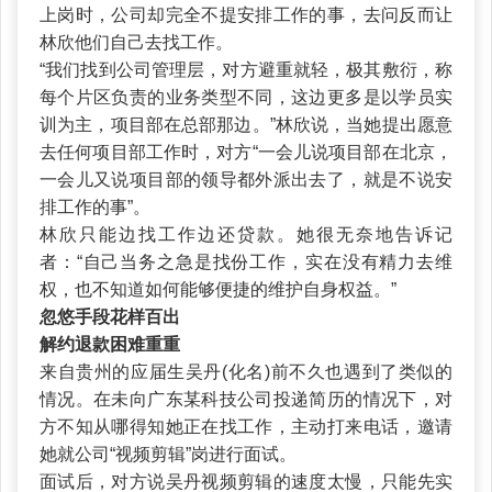
上岗时，公司却完全不提安排工作的事，去问反而让
林欣他们自己去找工作。
“我们找到公司管理层，对方避重就轻，极其敷衍，称
每个片区负责的业务类型不同，这边更多是以学员实
训为主，项目部在总部那边。”林欣说，当她提出愿意
去任何项目部工作时，对方“一会儿说项目部在北京，
一会儿又说项目部的领导都外派出去了，就是不说安
排工作的事”。
林欣只能边找工作边还贷款。她很无奈地告诉记
者：“自己当务之急是找份工作，实在没有精力去维
权，也不知道如何能够便捷的维护自身权益。”
忽悠手段花样百出
解约退款困难重重
来自贵州的应届生吴丹(化名)前不久也遇到了类似的
情况。在未向广东某科技公司投递简历的情况下，对
方不知从哪得知她正在找工作，主动打来电话，邀请
她就公司“视频剪辑”岗进行面试。
面试后，对方说吴丹视频剪辑的速度太慢，只能先实