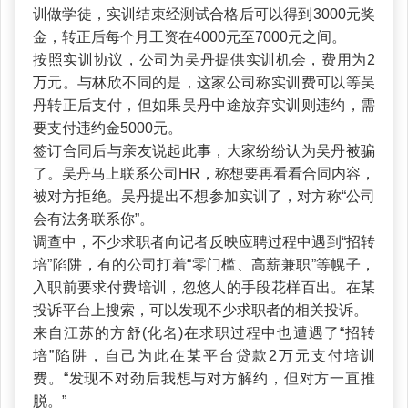
训做学徒，实训结束经测试合格后可以得到3000元奖
金，转正后每个月工资在4000元至7000元之间。
按照实训协议，公司为吴丹提供实训机会，费用为2
万元。与林欣不同的是，这家公司称实训费可以等吴
丹转正后支付，但如果吴丹中途放弃实训则违约，需
要支付违约金5000元。
签订合同后与亲友说起此事，大家纷纷认为吴丹被骗
了。吴丹马上联系公司HR，称想要再看看合同内容，
被对方拒绝。吴丹提出不想参加实训了，对方称“公司
会有法务联系你”。
调查中，不少求职者向记者反映应聘过程中遇到“招转
培”陷阱，有的公司打着“零门槛、高薪兼职”等幌子，
入职前要求付费培训，忽悠人的手段花样百出。在某
投诉平台上搜索，可以发现不少求职者的相关投诉。
来自江苏的方舒(化名)在求职过程中也遭遇了“招转
培”陷阱，自己为此在某平台贷款2万元支付培训
费。“发现不对劲后我想与对方解约，但对方一直推
脱。”