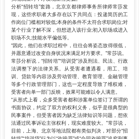
分析“招转培”套路，北京京都律师事务所律师常莎发
现，这些求职者大多存在以下共同点：投递简历的工
作岗位门槛相对较低;本身的条件不太符合求职岗位;对
某个行业了解不深，但想进入该行业;初入职场或进入
职场不久;技能水平偏低等。
“因此，他们在求职过程中，往往会将姿态放得很低，
并愿意通过改变自身状况来满足对方要求。”常莎说。
常莎分析说，“招转培”“培训贷”涉及刑法、民法、行政
法调整下的法律关系。从受害者遭遇看，用工、培
训、贷款等内容涉及劳动管理、教育管理、金融管理
等多个行政管理部门，这也一定程度导致了维权难，
受害者向单一部门反映，效果可能难以令人满意。
“从形式上看，众多受害者都和涉案单位签订了所谓的
书面协议，约定了双方的权利义务，似乎是很典型的
民事案件，但受害者因为缺乏法律知识等问题，想依
法通过民事诉讼主张权利，现实难度较大。”常莎说，
目前，上海、北京等地法院都有类似判决，对部分“招
转培”“培训贷”行为以“诈骗罪”或“合同诈骗罪”追究刑事