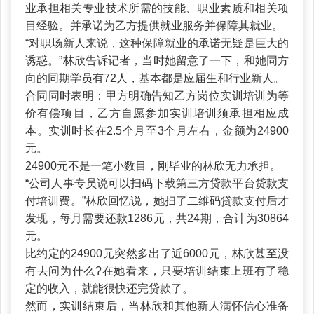
业承担相关专业技术所需的技能、职业素质和相关项
目经验。并承诺为乙方提供就业服务并保障其就业。
“对职场新人来说，这种保障就业的承诺无疑是巨大的
诱惑。”林欣告诉记者，当时她留意了一下，和她同方
向的同期学员有72人，基本都是应届生和行业新人。
合同同时表明：甲方明确告知乙方岗位实训培训为等
价有偿项目，乙方自愿参加实训培训须承担相应成
本。实训时长在2.5个月至3个月左右，金额为24900
元。
24900元不是一笔小数目，刚毕业的林欣无力承担。
“公司人事专员说可以扫码下载第三方贷款平台贷款支
付培训费。”林欣回忆说，她扫了二维码贷款支付后才
发现，每月需要还款1286元，共24期，合计为30864
元。
比约定的24900元突然多出了近6000元，林欣甚至没
有去问为什么?在她看来，只要培训结束上班有了稳
定的收入，就能很快还完贷款了。
然而，实训结束后，当林欣和其他新人满怀信心准备